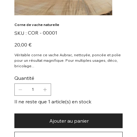
Corne de vache naturelle
SKU
COR - 00001
SKU :
COR
-
00001
Prix
20,00 €
Véritable corne ce vache Aubrac, nettoyée, poncée et polie
pour un résultat magnifique. Pour multiples usages, déco,
bricolage...
Quantité
Il ne reste que 1 article(s) en stock
Ajouter au panier