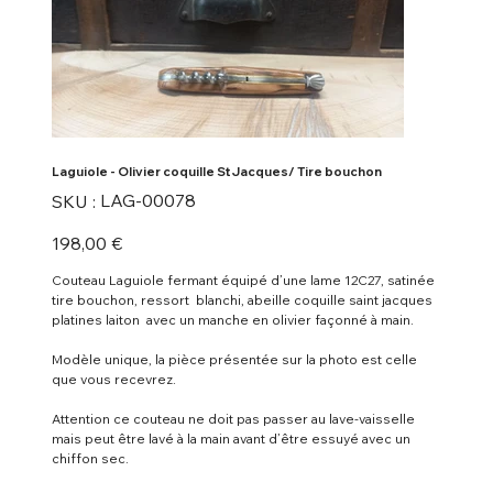
Laguiole - Olivier coquille St Jacques/ Tire bouchon
SKU
LAG-00078
SKU :
LAG-
00078
Prix
198,00 €
Couteau Laguiole fermant équipé d’une lame 12C27, satinée
tire bouchon, ressort blanchi, abeille coquille saint jacques
platines laiton avec un manche en olivier façonné à main.
Modèle unique, la pièce présentée sur la photo est celle
que vous recevrez.
Attention ce couteau ne doit pas passer au lave-vaisselle
mais peut être lavé à la main avant d’être essuyé avec un
chiffon sec.