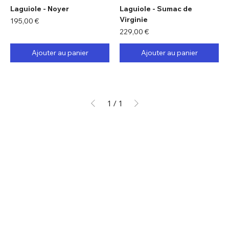
Laguiole - Noyer
Laguiole - Sumac de
Virginie
Prix
195,00 €
Prix
229,00 €
Ajouter au panier
Ajouter au panier
1
/
1