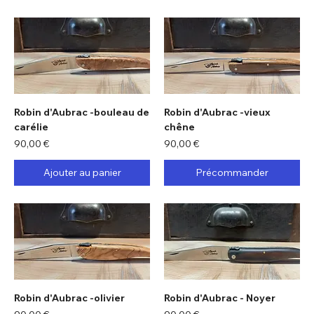
Robin d'Aubrac -bouleau de
Robin d'Aubrac -vieux
carélie
chêne
Prix
Prix
90,00 €
90,00 €
Ajouter au panier
Précommander
Robin d'Aubrac -olivier
Robin d'Aubrac - Noyer